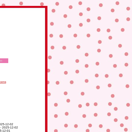
em
icens
025-12-02
- 2025-12-02
5-12-01