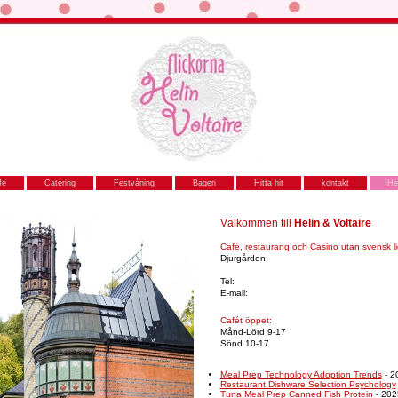
fé
Catering
Festvåning
Bageri
Hitta hit
kontakt
H
Välkommen till
Helin & Voltaire
Café, restaurang och
Casino utan svensk l
Djurgården
Tel:
E-mail:
Cafét öppet:
Månd-Lörd 9-17
Sönd 10-17
Meal Prep Technology Adoption Trends
- 2
Restaurant Dishware Selection Psychology
Tuna Meal Prep Canned Fish Protein
- 202